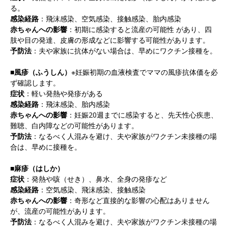
る。
感染経路
：飛沫感染、空気感染、接触感染、胎内感染
赤ちゃんへの影響
：初期に感染すると流産の可能性 があり、四
肢や目の発達、皮膚の形成などに影響する可能性があります。
予防法
：夫や家族に抗体がない場合は、早めにワクチン接種を。
■風疹（ふうしん）
※妊娠初期の血液検査でママの風疹抗体価を必
ず確認します。
症状
：軽い発熱や発疹がある
感染経路
：飛沫感染、胎内感染
赤ちゃんへの影響
：妊娠20週までに感染すると、先天性心疾患、
難聴、白内障などの可能性があります。
予防法
：なるべく人混みを避け、夫や家族がワクチン未接種の場
合は、早めに接種を。
■麻疹（はしか）
症状
：発熱や咳（せき）、鼻水、全身の発疹など
感染経路
：空気感染、飛沫感染、接触感染
赤ちゃんへの影響
：奇形など直接的な影響の心配はありません
が、流産の可能性があります。
予防法
：なるべく人混みを避け、夫や家族がワクチン未接種の場