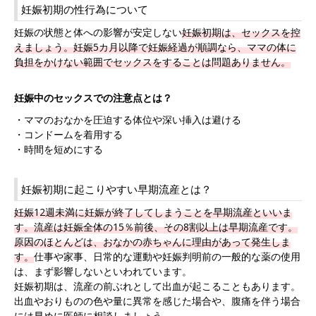
妊娠初期の性行為について
妊娠の状態と体への影響が安定しない
妊娠初期は、セックスを控
えましょう。
妊娠5カ月以降で妊娠経過が順調なら、ママの体に
負担をかけない範囲でセックスをすることは問題ありません。
妊娠中のセックスでの注意点とは？
・ママのおなかを圧迫する体位や深い挿入は避ける
・コンドームを着用する
・時間を短めにする
妊娠初期に起こりやすい早期流産とは？
妊娠12週未満に妊娠が終了してしまうことを早期流産といいま
す。
流産は妊娠全体の15％前後、その8割以上は早期流産です。
原因のほとんどは、おなかの赤ちゃんに理由があって発生しま
す。
仕事や家事、日常的な運動や妊娠判明前の一般的な薬の使用
は、まず影響しないといわれています。
妊娠初期は、流産の前ぶれとして出血が起こることもあります。
出血やおりものの色や量に異常を感じた場合や、腹痛を伴う場合
には早めに医師に相談しましょう。