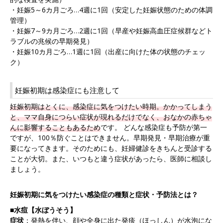
・妊娠5～6カ月ごろ…4週に1回（安定した妊娠状態のための体調
管理）
・妊娠7～9カ月ごろ…2週に1回（早産や妊娠高血圧症候群などト
ラブルの兆候の早期発見）
・妊娠10カ月ごろ…1週に1回（出産に向けた体の状態のチェッ
ク）
妊娠初期は感染症にも注意して
妊娠初期はとくに、感染症に気をつけたい時期。かかってしまう
と、ママ自身につらい症状が現れるだけでなく、おなかの赤ちゃ
んに影響することもあるため
です。 どんな感染症も予防が第一
ですが、100％防ぐことはできません。早期発見・早期治療が重
要になってきます。そのためにも、妊婦健診をきちんと受診する
ことが大切。また、いつもと違う症状があったら、医師に相談し
ましょう。
妊娠初期に気をつけたい感染症の種類と症状・予防法とは？
■水痘【水ぼうそう】
症状
：発熱を伴い、顔や全身に出た発疹（ほっしん）が水泡にな