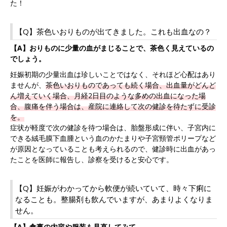
た！
【Q】茶色いおりものが出てきました。これも出血なの？
【A】おりものに少量の血がまじることで、茶色く見えているの
でしょう。
妊娠初期の少量出血は珍しいことではなく、それほど心配はあり
ませんが、
茶色いおりものであっても続く場合、出血量がどんど
ん増えていく場合、月経2日目のような多めの出血になった場
合、腹痛を伴う場合は、産院に連絡して次の健診を待たずに受診
を。
症状が軽度で次の健診を待つ場合は、胎盤形成に伴い、子宮内に
できる絨毛膜下血腫という血のかたまりや子宮頸管ポリープなど
が原因となっていることも考えられるので、健診時に出血があっ
たことを医師に報告し、診察を受けると安心です。
【Q】妊娠がわかってから軟便が続いていて、時々下痢に
なることも。整腸剤も飲んでいますが、あまりよくなりま
せん。
【A】食事の内容や服装も見直してみて