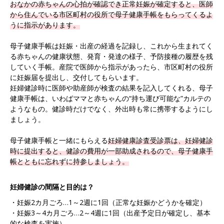
おなかの赤ちゃんの心拍が確認でき正常妊娠が確定すると、医師
から住んでいる市区町村の役所で母子健康手帳をもらってくるよ
うに指示があります。
母子健康手帳は妊娠・出産の経過を記録し、これから生まれてく
る赤ちゃんの健康状態、発育・発達の様子、予防接種の履歴を残
していく手帳。産院で医師から指示があったら、市区町村の役所
に妊娠届を提出し、交付してもらいます。
妊婦健診時に医師や助産師が検査の結果を記入してくれる、母子
健康手帳は、いわばママと赤ちゃんの“持ち運び可能な”カルテの
ようなもの。健診時だけでなく、外出時も常に携帯するようにし
ましょう。
母子健康手帳と一緒にもらえる
妊婦健康診査受診票は、妊婦健診
時に提出すると、健診の費用が一部助成されるので、母子健康手
帳とともに忘れずに持参しましょう。
妊婦健診の間隔と目的は？
・妊娠2カ月ごろ…1～2週に1回（正常な妊娠かどうかを確定）
・妊娠3～4カ月ごろ…2～4週に1回（出産予定日が確定し、基本
的な検査を実施）