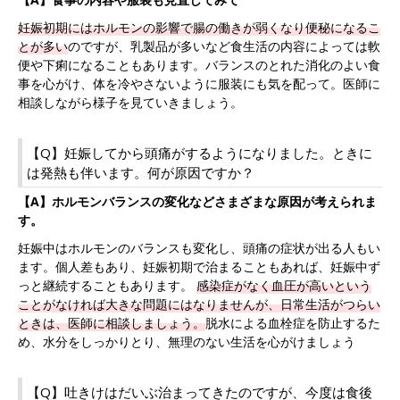
妊娠初期にはホルモンの影響で腸の働きが弱くなり便秘になるこ
とが多い
のですが、乳製品が多いなど食生活の内容によっては軟
便や下痢になることもあります。バランスのとれた消化のよい食
事を心がけ、体を冷やさないように服装にも気を配って。医師に
相談しながら様子を見ていきましょう。
【Q】妊娠してから頭痛がするようになりました。ときに
は発熱も伴います。何が原因ですか？
【A】ホルモンバランスの変化などさまざまな原因が考えられま
す。
妊娠中はホルモンのバランスも変化し、頭痛の症状が出る人もい
ます。個人差もあり、妊娠初期で治まることもあれば、妊娠中ず
っと継続することもあります。
感染症がなく血圧が高いという
ことがなければ大きな問題にはなりませんが、日常生活がつらい
ときは、医師に相談しましょう。
脱水による血栓症を防止するた
め、水分をしっかりとり、無理のない生活を心がけましょう
【Q】吐きけはだいぶ治まってきたのですが、今度は食後