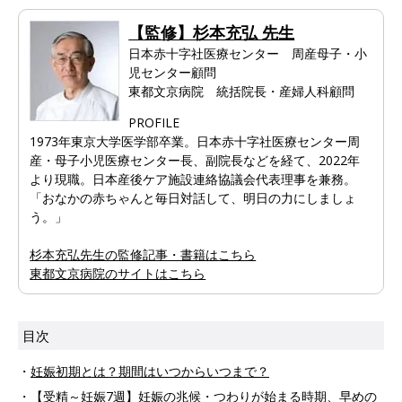
【監修】杉本充弘 先生
日本赤十字社医療センター 周産母子・小
児センター顧問
東都文京病院 統括院長・産婦人科顧問
PROFILE
1973年東京大学医学部卒業。日本赤十字社医療センター周
産・母子小児医療センター長、副院長などを経て、2022年
より現職。日本産後ケア施設連絡協議会代表理事を兼務。
「おなかの赤ちゃんと毎日対話して、明日の力にしましょ
う。」
杉本充弘先生の監修記事・書籍はこちら
東都文京病院のサイトはこちら
目次
・
妊娠初期とは？期間はいつからいつまで？
・
【受精～妊娠7週】妊娠の兆候・つわりが始まる時期、早めの