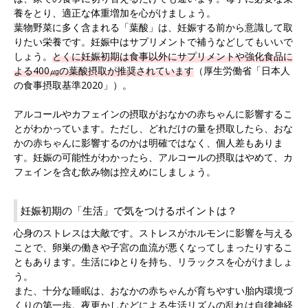
養をとり、適正な体重増加を心がけましょう。
葉物野菜に多く含まれる「葉酸」は、妊娠する前から意識して取
りたい栄養です。妊娠中はサプリメントで補うなどしてもいいで
しょう。
とくに妊娠初期は食事以外にサプリメントや強化食品に
よる400㎍の葉酸摂取が推奨されています
（厚生労働省「日本人
の食事摂取基準2020」）。
アルコールやカフェインの摂取がおなかの赤ちゃんに影響するこ
とがわかっています。ただし、どれだけの量を摂取したら、おな
かの赤ちゃんに影響するのかは明確ではなく、個人差もありま
す。妊娠の可能性がわかったら、アルコールの摂取はやめて、カ
フェインを含む飲み物は控えめにしましょう。
妊娠初期の「生活」で気をつけるポイントは？
心身のストレスは大敵です。ストレスがホルモンに影響を与える
ことで、卵巣の働きや子宮の血流が悪くなってしまったりするこ
ともあります。生活にゆとりを持ち、リラックスを心がけましょ
う。
また、十分な睡眠は、おなかの赤ちゃんが育ちやすい胎内環境づ
くりの第一歩。夜更かしなどによる生活リズムの乱れは自律神経