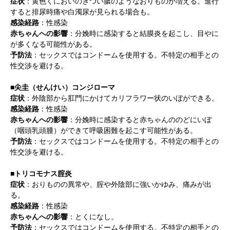
症状
：黄色くにおいのきつい膿のようなおりものが増える。進行
すると排尿時痛や白濁尿が見られる場合も。
感染経路
：性感染
赤ちゃんへの影響
：分娩時に感染すると結膜炎を起こし、目やに
が多くなる可能性がある。
予防法
：セックスではコンドームを使用する。不特定の相手との
性交渉を避ける。
■尖圭（せんけい）コンジローマ
症状
：外陰部から肛門にかけてカリフラワー状のいぼができる。
感染経路
：性感染
赤ちゃんへの影響
：分娩時に感染すると赤ちゃんののどにいぼ
（咽頭乳頭腫）ができて呼吸困難を起こす可能性がある。
予防法
：セックスではコンドームを使用する。不特定の相手との
性交渉を避ける。
■トリコモナス腟炎
症状
：おりものの異常や、腟や外陰部に強いかゆみ、痛みが出
る。
感染経路
：性感染
赤ちゃんへの影響
：とくになし。
予防法
：セックスではコンドームを使用する。不特定の相手との