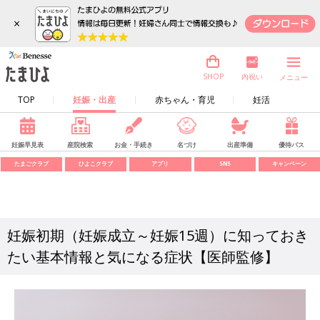
×
内祝い
SHOP
メニュー
TOP
妊娠・出産
赤ちゃん・育児
妊活
妊娠早見表
産院検索
お金・手続き
名づけ
出産準備
優待パス
たまごクラブ
ひよこクラブ
アプリ
SNS
キャンペーン
妊娠初期（妊娠成立～妊娠15週）に知っておき
たい基本情報と気になる症状【医師監修】