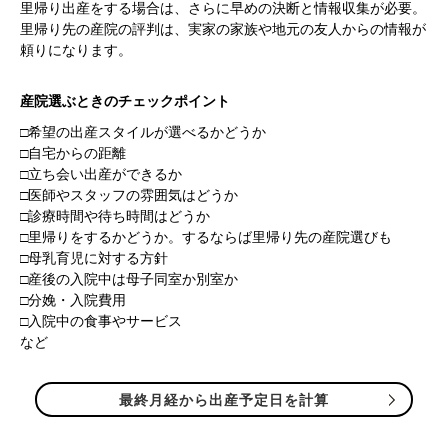
里帰り出産をする場合は、さらに早めの決断と情報収集が必要。
里帰り先の産院の評判は、実家の家族や地元の友人からの情報が
頼りになります。
産院選ぶときのチェックポイント
□希望の出産スタイルが選べるかどうか
□自宅からの距離
□立ち会い出産ができるか
□医師やスタッフの雰囲気はどうか
□診療時間や待ち時間はどうか
□里帰りをするかどうか。するならば里帰り先の産院選びも
□母乳育児に対する方針
□産後の入院中は母子同室か別室か
□分娩・入院費用
□入院中の食事やサービス
など
最終月経から出産予定日を計算