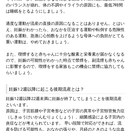
のバランスが崩れ、体の不調やイライラの原因にも。最低7時間
は睡眠をとるようにしましょう。
適度な運動が流産の直接の原因になることはありません。とはい
え、妊娠がわかったら、おなかを圧迫する運動や転倒する危険性
のある運動、急激に心拍数を上げるような母体への負担がとても
重い運動は、やめておきましょう。
また、喫煙すると赤ちゃんに十分な酸素と栄養素が届かなくなる
ので、妊娠の可能性がわかった時点で禁煙を。副流煙も赤ちゃん
に影響するので、喫煙をする家族もこの機会に禁煙に協力しても
らいましょう。
妊娠12週以降に起こる後期流産とは？
妊娠12週以降22週未満に妊娠が終了してしまうことを後期流産
といいます。
原因は、子宮筋腫や子宮奇形などの子宮の異常や子宮頸管無力症
（しきゅうけいかんむりょくしょう）、細菌感染による子宮内の
炎症などが考えられています。 早い段階で対応ができれば、流
産を防げる可能性も。おなかの張りや、月経のときのような出血