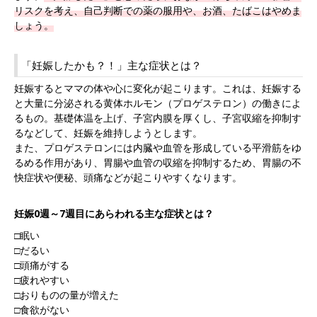
リスクを考え、自己判断での薬の服用や、お酒、たばこはやめま
しょう。
「妊娠したかも？！」主な症状とは？
妊娠するとママの体や心に変化が起こります。これは、妊娠する
と大量に分泌される黄体ホルモン（プロゲステロン）の働きによ
るもの。基礎体温を上げ、子宮内膜を厚くし、子宮収縮を抑制す
るなどして、妊娠を維持しようとします。
また、プロゲステロンには内臓や血管を形成している平滑筋をゆ
るめる作用があり、胃腸や血管の収縮を抑制するため、胃腸の不
快症状や便秘、頭痛などが起こりやすくなります。
妊娠0週～7週目にあらわれる主な症状とは？
□眠い
□だるい
□頭痛がする
□疲れやすい
□おりものの量が増えた
□食欲がない