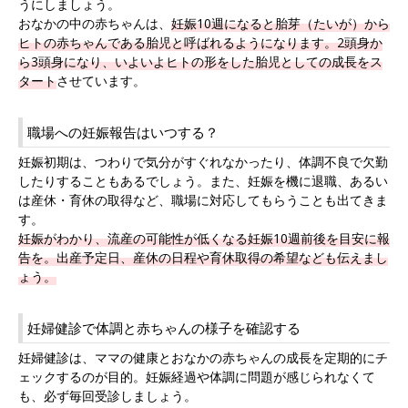
うにしましょう。
おなかの中の赤ちゃんは、
妊娠10週になると胎芽（たいが）から
ヒトの赤ちゃんである胎児と呼ばれるようになります。
2頭身か
ら3頭身になり、いよいよヒトの形をした胎児としての成長をス
タート
させています。
職場への妊娠報告はいつする？
妊娠初期は、つわりで気分がすぐれなかったり、体調不良で欠勤
したりすることもあるでしょう。また、妊娠を機に退職、あるい
は産休・育休の取得など、職場に対応してもらうことも出てきま
す。
妊娠がわかり、流産の可能性が低くなる妊娠10週前後を目安に報
告を。
出産予定日、産休の日程や育休取得の希望なども伝えまし
ょう。
妊婦健診で体調と赤ちゃんの様子を確認する
妊婦健診は、ママの健康とおなかの赤ちゃんの成長を定期的にチ
ェックするのが目的。妊娠経過や体調に問題が感じられなくて
も、必ず毎回受診しましょう。