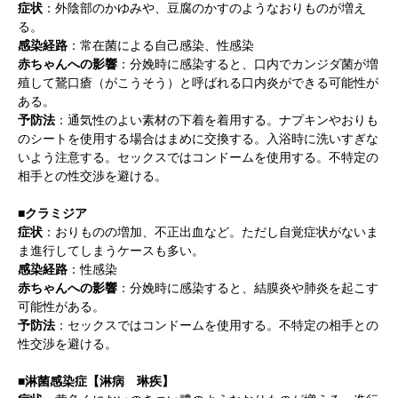
症状
：外陰部のかゆみや、豆腐のかすのようなおりものが増え
る。
感染経路
：常在菌による自己感染、性感染
赤ちゃんへの影響
：分娩時に感染すると、口内でカンジダ菌が増
殖して鵞口瘡（がこうそう）と呼ばれる口内炎ができる可能性が
ある。
予防法
：通気性のよい素材の下着を着用する。ナプキンやおりも
のシートを使用する場合はまめに交換する。入浴時に洗いすぎな
いよう注意する。セックスではコンドームを使用する。不特定の
相手との性交渉を避ける。
■クラミジア
症状
：おりものの増加、不正出血など。ただし自覚症状がないま
ま進行してしまうケースも多い。
感染経路
：性感染
赤ちゃんへの影響
：分娩時に感染すると、結膜炎や肺炎を起こす
可能性がある。
予防法
：セックスではコンドームを使用する。不特定の相手との
性交渉を避ける。
■淋菌感染症【淋病 琳疾】