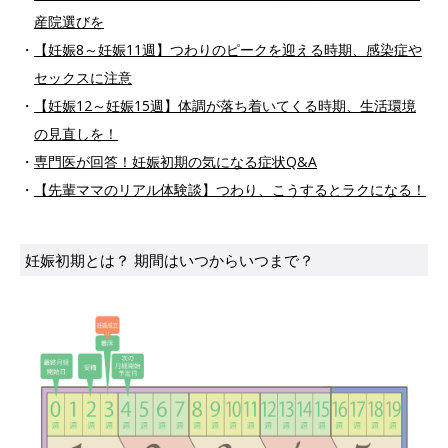
産院選びを
・
【妊娠8～妊娠11週】つわりのピークを迎える時期、感染症や
セックスに注意
・
【妊娠12～妊娠15週】体調が落ち着いてくる時期、生活環境
の見直しを！
・
専門医が回答！妊娠初期の気になる症状Q&A
・
【先輩ママのリアル体験談】つわり、こうするとラクになる！
妊娠初期とは？ 期間はいつからいつまで？