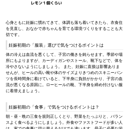
心身ともに妊娠に慣れてきて、体調も落ち着いてきたら、衣食住
を見直し、おなかで赤ちゃんを育てる環境づくりをすることも大
切です。
妊娠初期の「服装」選びで気をつけるポイントは
体の冷えは血流を悪くして、子宮の働きを鈍らせます。季節や場
所にもよりますが、カーディガンやストール、靴下などで、体を
冷やさないようにしましょう。 また、妊娠に直接は影響ありま
せんが、ヒールの高い靴や体のサイズよりきつめのスキニーパン
ツを長時間身に着けていると、下半身に負担がかかり、子宮の血
流が悪くなる原因に。ローヒールの靴、下半身を締め付けない服
に着替えましょう。
妊娠初期の「食事」で気をつけるポイントは？
朝・昼・晩の三食を規則正しくとり、野菜をたっぷりと、バラン
スよく食べるようにしましょう。外食やファストフードが多い人
は、家での食事に切り替えるだけでも違います。母子に必要な栄