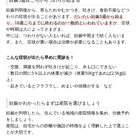
妊娠5週目ころからつわりが始まる
妊娠判明後から、胃もたれやむかつき、吐きけ、食欲不振などつ
わりの症状が出ることがあります。
だいたい妊娠5週から始ま
り、16週ごろまでに終わるのが一般的といわれています
が、症状
や時期は人によってさまざま。
中には、つわりがない人もいれば、妊娠中期まで続く人もいま
す。また、症状が重い場合は治療が必要になることもあります。
こんな症状が出たら早めに受診を！
・空腹、満腹を問わず吐きけが起こり、水も口にできない
・数日の間に5％以上の体重が減少（体重50kgであれば2.5kg以
上）
・起きているとフラフラし、めまいや頭痛がする など
妊娠がわかったらまずは産院を選びましょう
妊娠が判明したら、住んでいる地域の産院情報を集め、分娩予約
をしましょう。
産院は、自宅からの距離や施設の特徴をよく理解した上で選ぶこ
とが大切です。