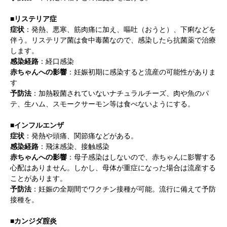
■リステリア症
症状
：発熱、悪寒、筋肉痛に加え、嘔吐（おうと）、下痢などを
伴う。リステリア菌は食中毒菌なので、感染したら抗菌薬で治療
します。
感染経路
：経口感染
赤ちゃんへの影響
：妊娠初期に感染すると流産の可能性がありま
す
予防法
：加熱殺菌されていないナチュラルチーズ、肉や魚のパ
テ、生ハム、スモークサーモン等は食べないようにする。
■インフルエンザ
症状
：発熱や頭痛、関節痛などがある。
感染経路
：飛沫感染、接触感染
赤ちゃんへの影響
：母子感染はしないので、赤ちゃんに影響する
心配はありません。しかし、母体が重症になった場合は流産する
ことがあります。
予防法
：妊娠の全期間でワクチン接種が可能。流行に備えて予防
接種を。
■カンジダ腟炎