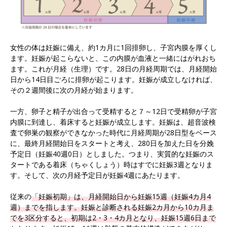
女性の体は妊娠に備え、約1カ月に1回排卵し、子宮内膜を厚くし
ます。妊娠が起こらないと、この内膜が血液と一緒にはがれおち
ます。これが月経（生理）です。28日の月経周期では、月経開始
日から14日目ごろに排卵が起こります。妊娠が成立しなければ、
その２週間後に次の月経が始まります。
一方、卵子と精子が出合って受精すると７～12日で受精卵が子宮
内膜に到達し、着床すると妊娠が成立します。妊娠は、超音波検
査で卵巣の観察ができなかった時代に月経周期が28日型をベース
に、最終月経開始日をスタートと考え、280日を加えた日を分娩
予定日（妊娠40週0日）としました。つまり、実質的な妊娠のス
タートである着床（ちゃくしょう）時はすでに妊娠3週となりま
す。そして、次の月経予定日が妊娠4週にあたります。
従来の
「妊娠初期」は、月経開始日から妊娠15週（妊娠4カ月4
週）までを指します。妊娠と診断される妊娠2カ月から10カ月ま
でを3区分すると、初期は2・3・4カ月となり、妊娠15週6日まで