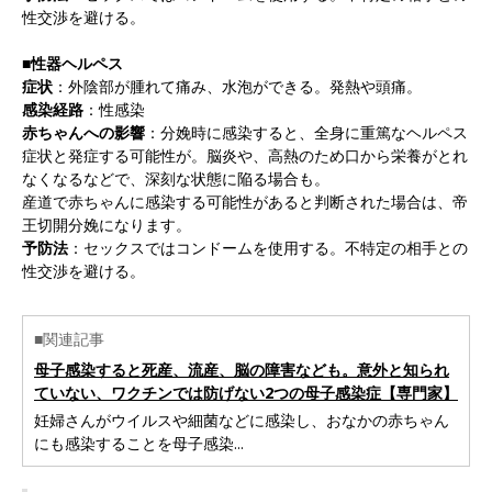
性交渉を避ける。
■性器ヘルペス
症状
：外陰部が腫れて痛み、水泡ができる。発熱や頭痛。
感染経路
：性感染
赤ちゃんへの影響
：分娩時に感染すると、全身に重篤なヘルペス
症状と発症する可能性が。脳炎や、高熱のため口から栄養がとれ
なくなるなどで、深刻な状態に陥る場合も。
産道で赤ちゃんに感染する可能性があると判断された場合は、帝
王切開分娩になります。
予防法
：セックスではコンドームを使用する。不特定の相手との
性交渉を避ける。
■関連記事
母子感染すると死産、流産、脳の障害なども。意外と知られ
ていない、ワクチンでは防げない2つの母子感染症【専門家】
妊婦さんがウイルスや細菌などに感染し、おなかの赤ちゃん
にも感染することを母子感染...