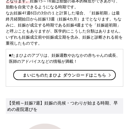
となります。
妊娠15～16週は胎盤の基本的構造ができあがり、
胎動を自覚できるようになる時期です。
なお妊娠41週6日の3分の１と計算した場合、「妊娠初期」は最
終月経開始日から妊娠13週（妊娠4カ月）までとなります。ちな
みに、妊娠が成立する時期である妊娠4週までを「妊娠超初期」
と呼ぶこともありますが、医学的にこうした分類はありません。
いずれも妊娠成立前や妊娠成立期を含み、妊娠と診断される前を
重視したものです。
■たまひよのアプリは、妊娠週数やおなかの赤ちゃんの成長、
医師のアドバイスなどの情報が満載！
まいにちのたまひよ ダウンロードはこちら
【受精～妊娠7週】妊娠の兆候・つわりが始まる時期、早
めの産院選びを