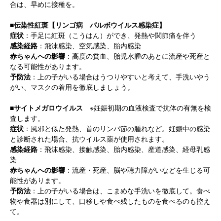
合は、早めに接種を。
■伝染性紅斑【リンゴ病 パルボウイルス感染症】
症状
：手足に紅斑（こうはん）ができ、発熱や関節痛を伴う
感染経路
：飛沫感染、空気感染、胎内感染
赤ちゃんへの影響
：高度の貧血、胎児水腫のあとに流産や死産と
なる可能性があります。
予防法
：上の子がいる場合はうつりやすいと考えて、手洗いやう
がい、マスクの着用を徹底しましょう。
■サイトメガロウイルス
※妊娠初期の血液検査で抗体の有無を検
査します。
症状
：風邪と似た発熱、首のリンパ節の腫れなど。妊娠中の感染
と診断された場合、抗ウイルス薬が使用されます。
感染経路
：飛沫感染、接触感染、胎内感染、産道感染、経母乳感
染
赤ちゃんへの影響
：流産・死産、脳や聴力障がいなどを生じる可
能性があります。
予防法
：上の子がいる場合は、こまめな手洗いを徹底して。食べ
物や食器は別にして、口移しや食べ残したものを食べるのも控え
て。