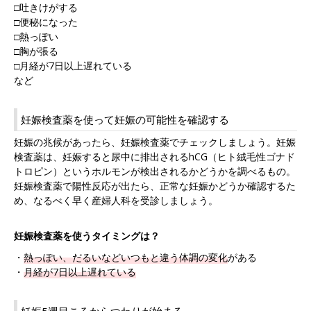
□吐きけがする
□便秘になった
□熱っぽい
□胸が張る
□月経が7日以上遅れている
など
妊娠検査薬を使って妊娠の可能性を確認する
妊娠の兆候があったら、妊娠検査薬でチェックしましょう。妊娠
検査薬は、妊娠すると尿中に排出されるhCG（ヒト絨毛性ゴナド
トロピン）というホルモンが検出されるかどうかを調べるもの。
妊娠検査薬で陽性反応が出たら、正常な妊娠かどうか確認するた
め、なるべく早く産婦人科を受診しましょう。
妊娠検査薬を使うタイミングは？
・
熱っぽい、だるいなどいつもと違う体調の変化
がある
・
月経が7日以上遅れている