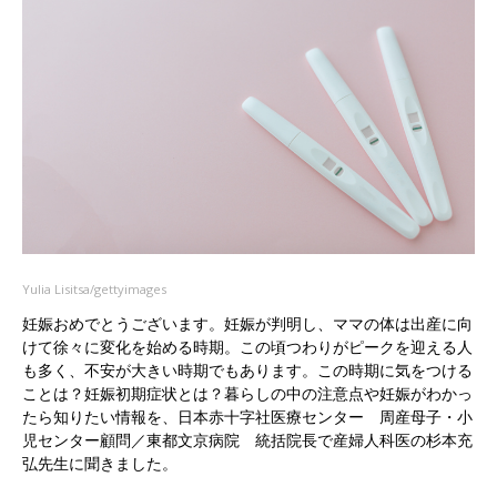
Yulia Lisitsa/gettyimages
妊娠おめでとうございます。妊娠が判明し、ママの体は出産に向
けて徐々に変化を始める時期。この頃つわりがピークを迎える人
も多く、不安が大きい時期でもあります。この時期に気をつける
ことは？妊娠初期症状とは？暮らしの中の注意点や妊娠がわかっ
たら知りたい情報を、日本赤十字社医療センター 周産母子・小
児センター顧問／東都文京病院 統括院長で産婦人科医の杉本充
弘先生に聞きました。