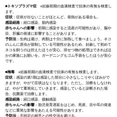
■トキソプラズマ症
※妊娠初期の血液検査で抗体の有無を検査し
ます。
症状
：症状が出ないことがほとんど。発熱がある場合も。
感染経路
：経口感染、胎内感染
赤ちゃんへの影響
：初期に感染すると流産の可能性があり、脳や
目、肝臓の発達に影響することがあります。
予防法
：生肉は避け、肉類は十分に加熱して食べましょう。ネコ
のふんに原虫が規制している可能性があるため、妊娠して初めて
ネコを飼うのは控えたほうが安心。排せつ物の処理はできればほ
かの家族にお願いを。ガーデニングもゴム手袋をしたほうが安心
です。
■梅毒
※妊娠初期の血液検査で抗体の有無を検査します。
症状
：感染の第1期は感染した部分に小さなしこりやくぼみがで
きますが、やがて症状はなくなります。ただし、治療をしなけれ
ば、やがて重篤化していきます。感染していると診断された場
合、抗菌薬で治療します。
感染経路
：経口感染、接触感染
赤ちゃんへの影響
：胎児発育遅延をはじめ、死産、目や耳の発達
などに重篤な影響をあたえる可能性があります。
予防法
：不特定の相手との性交渉を避ける。