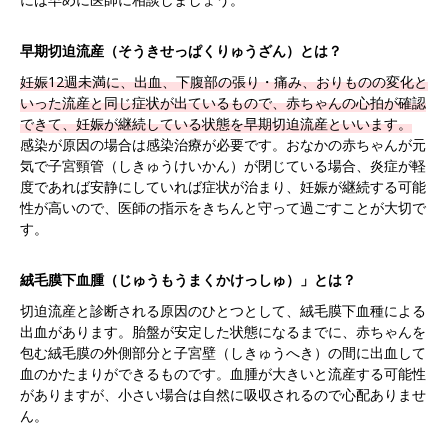
早期切迫流産（そうきせっぱくりゅうざん）とは？
妊娠12週未満に、出血、下腹部の張り・痛み、おりものの変化と
いった流産と同じ症状が出ているもので、赤ちゃんの心拍が確認
できて、妊娠が継続している状態を早期切迫流産といいます。
感染が原因の場合は感染治療が必要です。おなかの赤ちゃんが元
気で子宮頸管（しきゅうけいかん）が閉じている場合、炎症が軽
度であれば安静にしていれば症状が治まり、妊娠が継続する可能
性が高いので、医師の指示をきちんと守って過ごすことが大切で
す。
絨毛膜下血腫（じゅうもうまくかけっしゅ）」とは？
切迫流産と診断される原因のひとつとして、絨毛膜下血種による
出血があります。胎盤が安定した状態になるまでに、赤ちゃんを
包む絨毛膜の外側部分と子宮壁（しきゅうへき）の間に出血して
血のかたまりができるものです。血腫が大きいと流産する可能性
がありますが、小さい場合は自然に吸収されるので心配ありませ
ん。