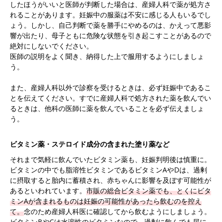
したほうがいいと医師が判断した場合は、産婦人科で薬が処方さ
れることがあります。妊娠中の服薬は不安に感じる人もいるでし
ょう。しかし、自己判断で薬を勝手にやめるのは、かえって悪影
響が出たり、母子ともに危険な状態を引き起こすことがあるので
絶対にしないでください。
医師の説明をよく聞き、納得した上で服用するようにしましょ
う。
また、産婦人科以外で診察を受けるときは、必ず妊娠中であるこ
とを伝えてください。すでに産婦人科で処方された薬を飲んでい
るときは、他科の医師に薬を飲んでいることを必ず伝えましょ
う。
ビタミン薬・ステロイド成分の含まれた塗り薬など
それまで気軽に飲んでいたビタミン薬も、妊娠判明後は慎重に。
ビタミンの中でも脂溶性ビタミンであるビタミンAやDは、過剰
に摂取すると胎内に蓄積され、赤ちゃんに影響を及ぼす可能性が
あるといわれています。
市販の総合ビタミン薬でも、とくにビタ
ミンAが含まれるものは妊娠の可能性があったら飲むのを控え
て。
念のため産婦人科医に確認してから飲むようにしましょう。
ビタミンBやCは水溶性のビタミンなので、過剰に飲んでも尿に