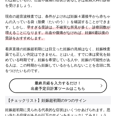
を受けましょう。
現在の超音波検査では、条件がよければ妊娠４週後半から赤ちゃ
んの入っている袋（胎嚢〈たいのう〉）を確認することができま
す。しかし、
早すぎる受診は、不確実な所見が多く、診察回数が
増えることになります。出血や腹痛がなければ、妊娠6週以後の
受診をおすすめします。
着床直後の妊娠超初期には目立った妊娠の兆候はなく、妊娠検査
薬でも正しい判定はできません。とはいえ、すでに体は変化を始
めている時期です。妊娠を希望している人や、妊娠の可能性があ
る人は、この時期から妊娠しているかもしれないことを念頭に気
をつけたいものです。
最終月経を入力するだけ！
出産予定日計算ツールはこちら
【チェックリスト】妊娠超初期の9つのサイン
妊娠超初期に見られる代表的な症状はいくつかあげられます。思
い当たる症状があるか以下のサインをチェックしてみましょう。