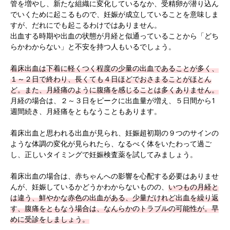
管を増やし、新たな組織に変化しているなか、受精卵が潜り込ん
でいくために起こるもので、妊娠が成立していることを意味しま
すが、だれにでも起こるわけではありません。
出血する時期や出血の状態が月経と似通っていることから「どち
らかわからない」と不安を持つ人もいるでしょう。
着床出血は下着に軽くつく程度の少量の出血であることが多く、
１～２日で終わり、長くても４日ほどでおさまることがほとん
ど。また、月経痛のように腹痛を感じることは多くありません。
月経の場合は、２～３日をピークに出血量が増え、５日間から1
週間続き、月経痛をともなうこともあります。
着床出血と思われる出血が見られ、妊娠超初期の９つのサインの
ような体調の変化が見られたら、なるべく体をいたわって過ご
し、正しいタイミングで妊娠検査薬を試してみましょう。
着床出血の場合は、赤ちゃんへの影響を心配する必要はありませ
んが、妊娠しているかどうかわからないものの、
いつもの月経と
は違う、鮮やかな赤色の出血がある、少量だけれど出血を繰り返
す、腹痛をともなう場合は、なんらかのトラブルの可能性が。早
めに受診をしましょう。