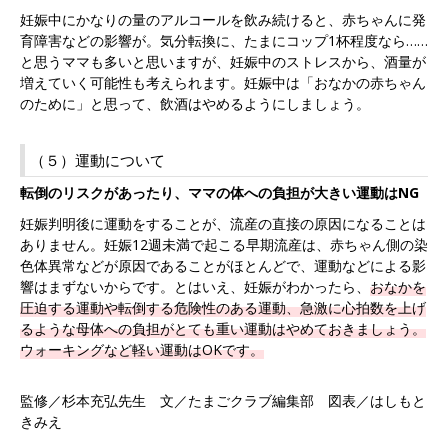
妊娠中にかなりの量のアルコールを飲み続けると、赤ちゃんに発
育障害などの影響が。気分転換に、たまにコップ1杯程度なら……
と思うママも多いと思いますが、妊娠中のストレスから、酒量が
増えていく可能性も考えられます。妊娠中は「おなかの赤ちゃん
のために」と思って、飲酒はやめるようにしましょう。
（５）運動について
転倒のリスクがあったり、ママの体への負担が大きい運動はNG
妊娠判明後に運動をすることが、流産の直接の原因になることは
ありません。妊娠12週未満で起こる早期流産は、赤ちゃん側の染
色体異常などが原因であることがほとんどで、運動などによる影
響はまずないからです。とはいえ、妊娠がわかったら、
おなかを
圧迫する運動や転倒する危険性のある運動、急激に心拍数を上げ
るような母体への負担がとても重い運動はやめておきましょう。
ウォーキングなど軽い運動はOKです。
監修／杉本充弘先生 文／たまごクラブ編集部 図表／はしもと
きみえ