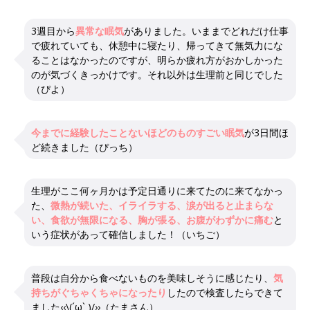
3週目から
異常な眠気
がありました。いままでどれだけ仕事
で疲れていても、休憩中に寝たり、帰ってきて無気力にな
ることはなかったのですが、明らか疲れ方がおかしかった
のが気づくきっかけです。それ以外は生理前と同じでした
（ぴよ）
今までに経験したことないほどのものすごい眠気
が3日間ほ
ど続きました（ぴっち）
生理がここ何ヶ月かは予定日通りに来てたのに来てなかっ
た、
微熱が続いた、イライラする、涙が出ると止まらな
い、食欲が無限になる、胸が張る、お腹がわずかに痛む
と
いう症状があって確信しました！（いちご）
普段は自分から食べないものを美味しそうに感じたり、
気
持ちがぐちゃくちゃになったり
したので検査したらできて
ました‹‹\(´ω` )/››（たまさん）