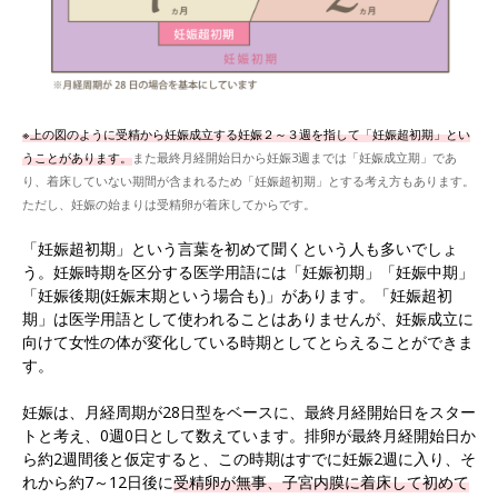
※上の図のように受精から妊娠成立する妊娠２～３週を指して「妊娠超初期」とい
うことがあります。
また最終月経開始日から妊娠3週までは「妊娠成立期」であ
り、着床していない期間が含まれるため「妊娠超初期」とする考え方もあります。
ただし、妊娠の始まりは受精卵が着床してからです。
「妊娠超初期」という言葉を初めて聞くという人も多いでしょ
う。妊娠時期を区分する医学用語には「妊娠初期」「妊娠中期」
「妊娠後期(妊娠末期という場合も)」があります。「妊娠超初
期」は医学用語として使われることはありませんが、妊娠成立に
向けて女性の体が変化している時期としてとらえることができま
す。
妊娠は、月経周期が28日型をベースに、最終月経開始日をスター
トと考え、0週0日として数えています。排卵が最終月経開始日か
ら約2週間後と仮定すると、この時期はすでに妊娠2週に入り、そ
れから約7～12日後に
受精卵が無事、子宮内膜に着床して初めて