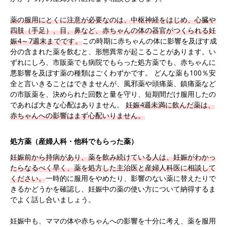
薬の服用にとくに注意が必要なのは、中枢神経をはじめ、心臓や
四肢（手足）、目、鼻など、赤ちゃんの体の器官がつくられる妊
娠4～7週末までです。
この時期に赤ちゃんの体に影響を及ぼす成
分の含まれた薬を飲むと、形態異常が起こることがあります。い
ずれにしろ、市販薬でも病院でもらった処方薬でも、赤ちゃんに
悪影響を及ぼす薬の種類はごくわずかです。 どんな薬も100％安
全と言いきることはできませんが、風邪薬や頭痛薬、鎮痛薬など
の市販薬を、決められた回数と量を守り、短期間だけ服用したの
であれば大きな心配はありません。
妊娠4週未満に飲んだ薬は、
赤ちゃんへの影響はまず心配いりません。
処方薬（産婦人科・他科でもらった薬）
妊娠前から持病があり、薬を飲み続けている人は、妊娠がわかっ
たらなるべく早く、薬を処方した主治医と産婦人科医に相談して
ください。
一時的に服用をやめたり、影響のない薬に替えたりで
きるかどうかを確認し、妊娠中の薬の使い方について納得するま
でよく話し合いましょう。
妊娠中も、ママの体や赤ちゃんへの影響を十分に考え、薬を服用