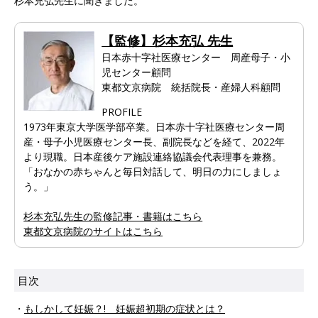
杉本充弘先生に聞きました。
【監修】杉本充弘 先生
日本赤十字社医療センター 周産母子・小
児センター顧問
東都文京病院 統括院長・産婦人科顧問
PROFILE
1973年東京大学医学部卒業。日本赤十字社医療センター周
産・母子小児医療センター長、副院長などを経て、2022年
より現職。日本産後ケア施設連絡協議会代表理事を兼務。
「おなかの赤ちゃんと毎日対話して、明日の力にしましょ
う。」
杉本充弘先生の監修記事・書籍はこちら
東都文京病院のサイトはこちら
目次
・
もしかして妊娠？! 妊娠超初期の症状とは？