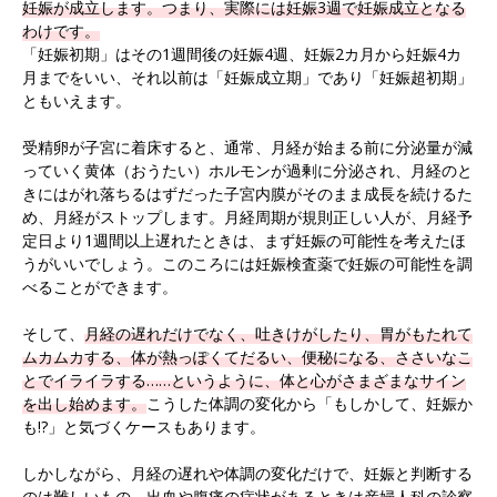
妊娠が成立します。つまり、実際には妊娠3週で妊娠成立となる
わけです。
「妊娠初期」はその1週間後の妊娠4週、妊娠2カ月から妊娠4カ
月までをいい、それ以前は「妊娠成立期」であり「妊娠超初期」
ともいえます。
受精卵が子宮に着床すると、通常、月経が始まる前に分泌量が減
っていく黄体（おうたい）ホルモンが過剰に分泌され、月経のと
きにはがれ落ちるはずだった子宮内膜がそのまま成長を続けるた
め、月経がストップします。月経周期が規則正しい人が、月経予
定日より1週間以上遅れたときは、まず妊娠の可能性を考えたほ
うがいいでしょう。このころには妊娠検査薬で妊娠の可能性を調
べることができます。
そして、
月経の遅れだけでなく、吐きけがしたり、胃がもたれて
ムカムカする、体が熱っぽくてだるい、便秘になる、ささいなこ
とでイライラする……というように、体と心がさまざまなサイン
を出し始めます。
こうした体調の変化から「もしかして、妊娠か
も!?」と気づくケースもあります。
しかしながら、月経の遅れや体調の変化だけで、妊娠と判断する
のは難しいもの。出血や腹痛の症状があるときは産婦人科の診察