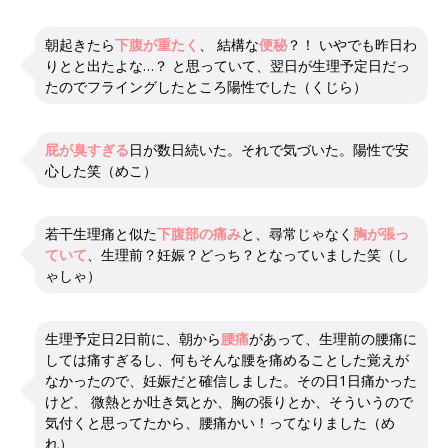
朝起きたら
下腹が重たく
、 結構な
便秘
？！ いやでも昨日わ
りとと出たよな…？ と思っていて、翌日が生理予定日だっ
たのでフライングしたところ陽性でした（くじら）
屁が臭すぎる
日が数日続いた。それで気づいた。陽性で安
心した笑（めこ）
若干生理痛と似た
下腹部の痛み
と、尋常じゃなく
胸が張っ
ていて
、生理前？妊娠？どっち？となっていました笑（し
ゃしゃ）
生理予定日2日前に、朝から
腰痛
があって、生理前の腰痛に
しては痛すぎるし、何もそんな腰を痛めることした覚えが
なかったので、妊娠だと確信しました。その日1日痛かった
けど、 微熱とか吐き気とか、胸の張りとか、そういうので
気付くと思ってたから、腰痛かい！ってなりました（め
れ）