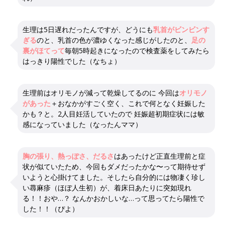
生理は5日遅れだったんですが、どうにも
乳首がビンビンす
ぎる
のと、乳首の色が濃ゆくなった感じがしたのと、
足の
裏がほてって
毎朝5時起きになったので検査薬をしてみたら
はっきり陽性でした（なちょ）
生理前はオリモノが減って乾燥してるのに 今回は
オリモノ
があった
＋おなかがすごく空く、これで何となく妊娠した
かも？と。2人目妊活していたので 妊娠超初期症状には敏
感になっていました（なったんママ）
胸の張り、熱っぽさ、だるさ
はあったけど正直生理前と症
状が似ていたため、今回もダメだったかな〜って期待せず
いようと心掛けてました。そしたら自分的には物凄く珍し
い蕁麻疹（ほぼ人生初）が、着床日あたりに突如現れ
る！！おや…？ なんかおかしいな…って思ってたら陽性で
した！！（ぴよ）