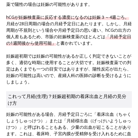
薬で陽性の場合は妊娠の可能性があります。
hCGが妊娠検査薬に反応する濃度になるのは妊娠３～4週ごろ。
月経が28日周期の場合の月経予定日にあたります。しかし、月経
周期が不規則という場合や月経予定日の思い違い、hCGの出方の
個人差もあるため、市販の妊娠検査薬のほとんどは
「月経予定日
の1週間後から使用可能」
と書かれています。
妊娠超初期では妊娠の可能性があるか正しく判定できないことが
多く、適切な時期に使用することが大切です。妊娠検査薬での判
定はあくまでも一つの目安ではありますが、陽性反応が出たら、
妊娠の可能性は高いので、産婦人科の医師の診断を受けるように
しましょう。
これって月経(生理)？妊娠超初期の着床出血と月経の見分
け方
妊娠の可能性がある場合、月経予定日ごろに「着床出血（ちゃく
しょうしゅっけつ）」または「月経様出血（げっけいようしゅっ
けつ）」と呼ばれることもある、少量の出血が起こることがあり
ます。これは、着床時、子宮内膜が受精卵を受け入れるために血