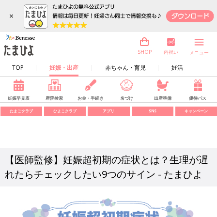
×
内祝い
SHOP
メニュー
TOP
妊娠・出産
赤ちゃん・育児
妊活
妊娠早見表
産院検索
お金・手続き
名づけ
出産準備
優待パス
たまごクラブ
ひよこクラブ
アプリ
SNS
キャンペーン
【医師監修】妊娠超初期の症状とは？生理が遅
れたらチェックしたい9つのサイン - たまひよ