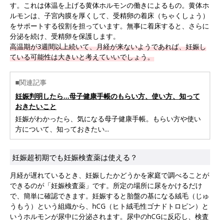
す。これは体温を上げる黄体ホルモンの働きによるもの。黄体ホ
ルモンは、子宮内膜を厚くして、受精卵の着床（ちゃくしょう）
をサポートする役割を担っています。無事に着床すると、さらに
分泌を続け、受精卵を保護します。
高温期が3週間以上続いて、月経が来ないようであれば、妊娠し
ている可能性は大きいと考えていいでしょう。
■関連記事
妊娠判明したら…母子健康手帳のもらい方、使い方、知って
おきたいこと
妊娠がわかったら、気になる母子健康手帳。もらい方や使い
方について、知っておきたい...
妊娠超初期でも妊娠検査薬は使える？
月経が遅れているとき、妊娠したかどうかを家庭で調べることが
できるのが「妊娠検査薬」です。所定の場所に尿をかけるだけ
で、簡単に確認できます。妊娠すると胎盤の基になる絨毛（じゅ
うもう）という組織から、hCG（ヒト絨毛性ゴナドトロピン）と
いうホルモンが尿中に分泌されます。尿中のhCGに反応し、検査