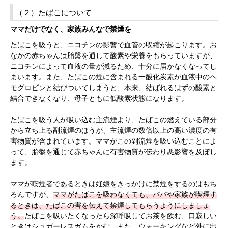
（２）たばこについて
ママだけでなく、家族みんなで禁煙を
たばこを吸うと、ニコチンの影響で血管の収縮が起こります。お
なかの赤ちゃんは胎盤を通して酸素や栄養をもらっていますが、
ニコチンによって血液の量が減るため、十分に届かなくなってし
まいます。また、たばこの煙に含まれる一酸化炭素が血液中のヘ
モグロビンと結びついてしまうと、本来、結ばれるはずの酸素と
結合できなくなり、母子ともに低酸素状態になります。
たばこを吸う人が吸い込む主流煙より、たばこの燃えている部分
から立ち上る副流煙のほうが、主流煙の数倍以上の高い濃度の有
害物質が含まれています。ママがこの副流煙を吸い込むことによ
って、胎盤を通じて赤ちゃんに有害物質が伝わり悪影響を及ぼし
ます。
ママが喫煙者であるときは妊娠をきっかけに禁煙をするのはもち
ろんですが、
ママがたばこを吸わなくても、パパや家族が喫煙す
るときは、たばこの害を伝えて禁煙してもらうようにしましょ
う。
たばこを吸いたくなったら深呼吸してお茶を飲む、口寂しい
ときはシュガーレスガムをかむ、また、ウォーキングなど外に出