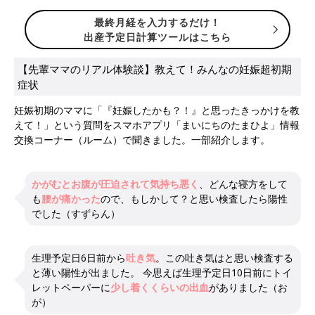
最終月経を入力するだけ！
出産予定日計算ツールはこちら
【先輩ママのリアル体験談】教えて！みんなの妊娠超初期
症状
妊娠初期のママに「『妊娠したかも？！』と思ったきっかけを教
えて！」という質問をスマホアプリ「まいにちのたまひよ」情報
交換コーナー（ルーム）で聞きました。一部紹介します。
かがむとお腹が圧迫されて気持ち悪く
、どんな寝方をして
も
腰が痛かった
ので、もしかして？と思い検査したら陽性
でした（すずらん）
生理予定日6日前から
吐き気
。この吐き気はと思い検査する
と薄い陽性が出ました。 今思えば生理予定日10日前にトイ
レットペーパーに
少し着くくらいの出血
がありました（お
が）