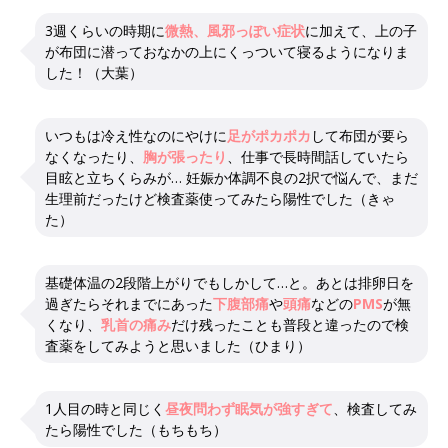
3週くらいの時期に
微熱、風邪っぽい症状
に加えて、上の子
が布団に潜っておなかの上にくっついて寝るようになりま
した！（大葉）
いつもは冷え性なのにやけに
足がポカポカ
して布団が要ら
なくなったり、
胸が張ったり
、仕事で長時間話していたら
目眩と立ちくらみが… 妊娠か体調不良の2択で悩んで、まだ
生理前だったけど検査薬使ってみたら陽性でした（きゃ
た）
基礎体温の2段階上がりでもしかして…と。あとは排卵日を
過ぎたらそれまでにあった
下腹部痛
や
頭痛
などの
PMS
が無
くなり、
乳首の痛み
だけ残ったことも普段と違ったので検
査薬をしてみようと思いました（ひまり）
1人目の時と同じく
昼夜問わず眠気が強すぎて
、検査してみ
たら陽性でした（もちもち）